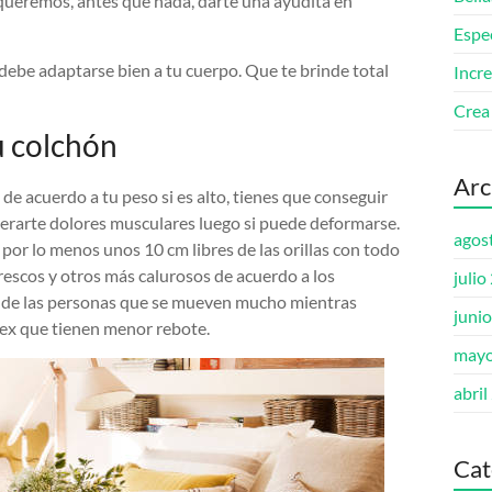
 queremos, antes que nada, darte una ayudita en
Espe
debe adaptarse bien a tu cuerpo. Que te brinde total
Incre
Crea
u colchón
Arc
 de acuerdo a tu peso si es alto, tienes que conseguir
nerarte dolores musculares luego si puede deformarse.
agos
por lo menos unos 10 cm libres de las orillas con todo
rescos y otros más calurosos de acuerdo a los
julio
 de las personas que se mueven mucho mientras
juni
tex que tienen menor rebote.
mayo
abril
Cat