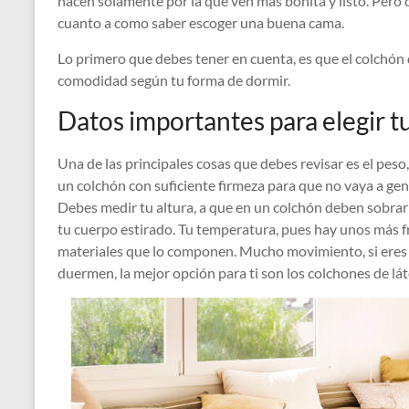
hacen solamente por la que ven más bonita y listo. Pero
cuanto a como saber escoger una buena cama.
Lo primero que debes tener en cuenta, es que el colchón 
comodidad según tu forma de dormir.
Datos importantes para elegir t
Una de las principales cosas que debes revisar es el peso,
un colchón con suficiente firmeza para que no vaya a ge
Debes medir tu altura, a que en un colchón deben sobrar 
tu cuerpo estirado. Tu temperatura, pues hay unos más f
materiales que lo componen. Mucho movimiento, si eres
duermen, la mejor opción para ti son los colchones de lá