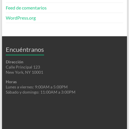
Feed de comentarios
WordPress.org
Encuéntranos
Dirección
Calle Principal 123
New York, NY 10001
Horas
Lunes a viernes: 9:00AM a 5:00PM
Sábado y domingo: 11:00AM a 3:00PM