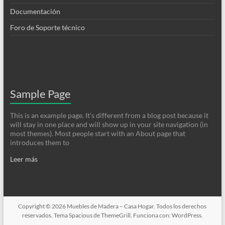
Documentación
Foro de Soporte técnico
Sample Page
This is an example page. It’s different from a blog post because it
will stay in one place and will show up in your site navigation (in
most themes). Most people start with an About page that
introduces them to
Leer más
Copyright © 2026
Muebles de Madera – Casa Hogar
. Todos los derechos
reservados. Tema
Spacious
de ThemeGrill. Funciona con:
WordPress
.