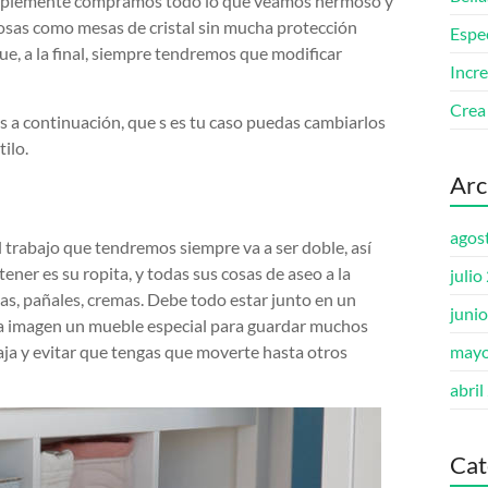
 simplemente compramos todo lo que veamos hermoso y
rosas como mesas de cristal sin mucha protección
Espe
ue, a la final, siempre tendremos que modificar
Incre
Crea
os a continuación, que s es tu caso puedas cambiarlos
ilo.
Arc
agos
 trabajo que tendremos siempre va a ser doble, así
er es su ropita, y todas sus cosas de aseo a la
julio
litas, pañales, cremas. Debe todo estar junto en un
juni
la imagen un mueble especial para guardar muchos
aja y evitar que tengas que moverte hasta otros
mayo
abril
Cat